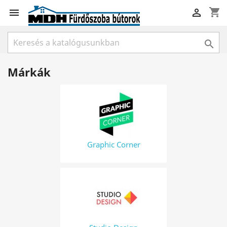
shopping_cart



Márkák
Graphic Corner